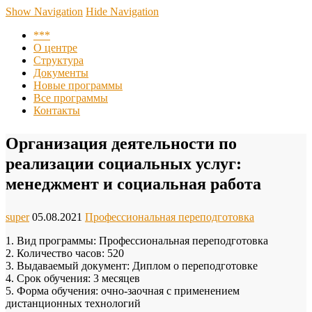
Центр повышения квалификации, подготовки и
Show Navigation
Hide Navigation
переподготовки кадров при ПО АНО СКГМК им. Имама
***
Шамиля
О центре
Структура
Документы
Новые программы
Все программы
Контакты
Организация деятельности по
реализации социальных услуг:
менеджмент и социальная работа
super
05.08.2021
Профессиональная переподготовка
1. Вид программы: Профессиональная переподготовка
2. Количество часов: 520
3. Выдаваемый документ: Диплом о переподготовке
4. Срок обучения: 3 месяцев
5. Форма обучения: очно-заочная с применением
дистанционных технологий