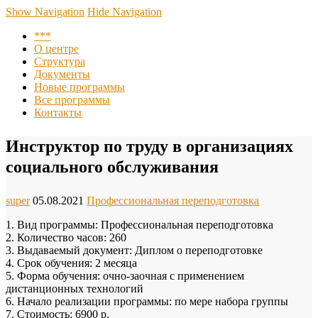
Центр повышения квалификации, подготовки и
Show Navigation
Hide Navigation
переподготовки кадров при ПО АНО СКГМК им. Имама
***
Шамиля
О центре
Структура
Документы
Новые программы
Все программы
Контакты
Инструктор по труду в организациях
социального обслуживания
super
05.08.2021
Профессиональная переподготовка
1. Вид программы: Профессиональная переподготовка
2. Количество часов: 260
3. Выдаваемый документ: Диплом о переподготовке
4. Срок обучения: 2 месяца
5. Форма обучения: очно-заочная с применением
дистанционных технологий
6. Начало реализации программы: по мере набора группы
7. Стоимость: 6900 р.