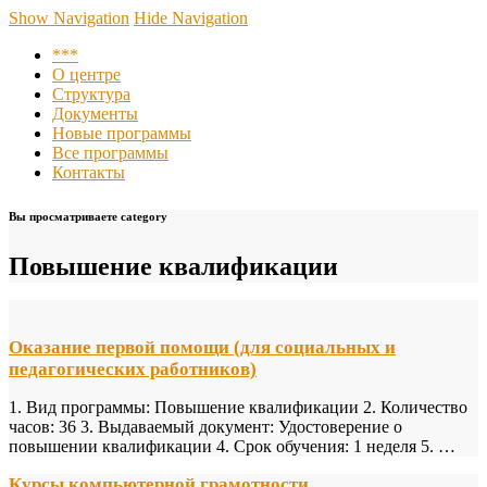
Центр повышения квалификации, подготовки и
Show Navigation
Hide Navigation
переподготовки кадров при ПО АНО СКГМК им. Имама
***
Шамиля
О центре
Структура
Документы
Новые программы
Все программы
Контакты
Вы просматриваете category
Повышение квалификации
Оказание первой помощи (для социальных и
педагогических работников)
1. Вид программы: Повышение квалификации 2. Количество
часов: 36 3. Выдаваемый документ: Удостоверение о
повышении квалификации 4. Срок обучения: 1 неделя 5. …
Курсы компьютерной грамотности