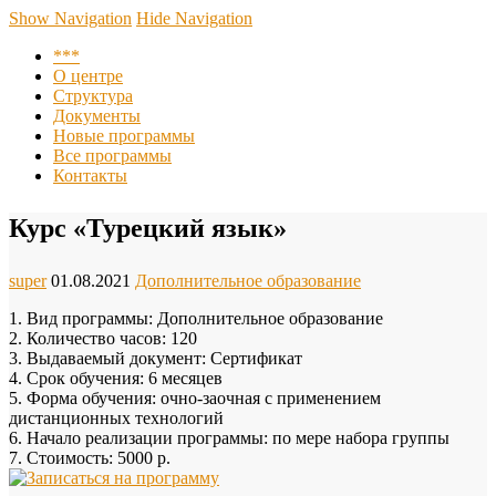
Центр повышения квалификации, подготовки и
Show Navigation
Hide Navigation
переподготовки кадров при ПО АНО СКГМК им. Имама
***
Шамиля
О центре
Структура
Документы
Новые программы
Все программы
Контакты
Курс «Турецкий язык»
super
01.08.2021
Дополнительное образование
1. Вид программы: Дополнительное образование
2. Количество часов: 120
3. Выдаваемый документ: Сертификат
4. Срок обучения: 6 месяцев
5. Форма обучения: очно-заочная с применением
дистанционных технологий
6. Начало реализации программы: по мере набора группы
7. Стоимость: 5000 р.