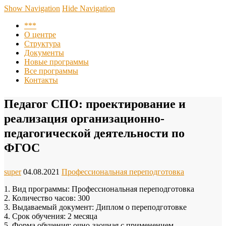
Центр повышения квалификации, подготовки и
Show Navigation
Hide Navigation
переподготовки кадров при ПО АНО СКГМК им. Имама
***
Шамиля
О центре
Структура
Документы
Новые программы
Все программы
Контакты
Педагог СПО: проектирование и
реализация организационно-
педагогической деятельности по
ФГОС
super
04.08.2021
Профессиональная переподготовка
1. Вид программы: Профессиональная переподготовка
2. Количество часов: 300
3. Выдаваемый документ: Диплом о переподготовке
4. Срок обучения: 2 месяца
5. Форма обучения: очно-заочная с применением